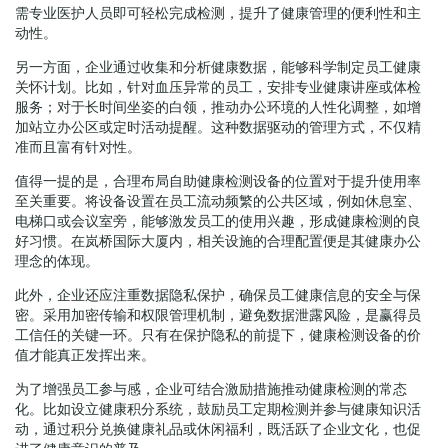
需专业医护人员即可轻松完成检测，提升了健康管理的便利性和主
动性。
另一方面，企业通过收集和分析健康数据，能够科学制定员工健康
关怀计划。比如，针对血压异常的员工，安排专业健康讲座或体检
服务；对于长时间坐姿的白领，推动办公环境的人性化调整，如增
加站立办公区或定时活动提醒。这种数据驱动的管理方式，不仅精
准而且富有针对性。
值得一提的是，合理布局自助健康检测设备的位置对于提升使用率
至关重要。将设备设置在员工流动频繁的公共区域，例如休息室、
电梯口或会议室旁，能够激发员工的使用兴趣，形成健康检测的良
好习惯。在岚桥国际大厦内，相关设施的合理配置便是其健康办公
理念的体现。
此外，企业还应注重数据隐私保护，确保员工健康信息的安全与保
密。采用加密传输和权限管理机制，避免数据泄露风险，是赢得员
工信任的关键一环。只有在保护隐私的前提下，健康检测设备的价
值才能真正发挥出来。
为了增强员工参与感，企业可结合激励措施推动健康检测的常态
化。比如设立健康积分系统，鼓励员工定期检测并参与健康知识活
动，通过积分兑换健康礼品或休闲福利，既活跃了企业文化，也促